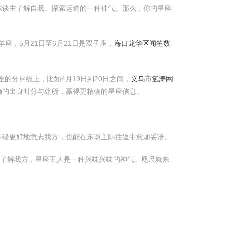
东谈主了解自我、探索运道的一种神气。那么，你的星座
座，5月21日至6月21日是双子座，
海口龙华区闻笙数
的分界线上，比如4月19日到20日之间，
义乌市氢涛网
确的出身时分与处所，赢得更精确的星座信息。
不错更好地意志我方，也能在东谈主际往返中愈加妥洽。
远了解我方，星座王人是一种兴味兴味的神气。咫尺就来