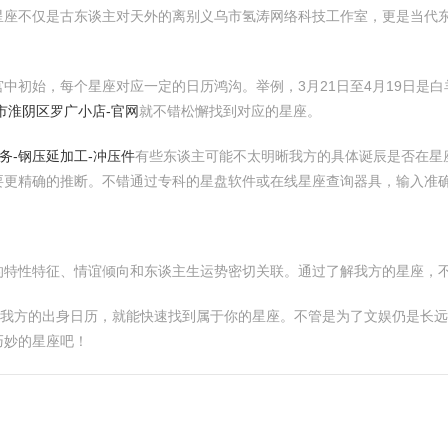
星座不仅是古东谈主对天外的离别义乌市氢涛网络科技工作室，更是当代
初始，每个星座对应一定的日历鸿沟。举例，3月21日至4月19日是白羊
市淮阴区罗广小店-官网
就不错松懈找到对应的星座。
务-钢压延加工-冲压件
有些东谈主可能不太明晰我方的具体诞辰是否在星座
要更精确的推断。不错通过专科的星盘软件或在线星座查询器具，输入准
的特性特征、情谊倾向和东谈主生运势密切关联。通过了解我方的星座，
取我方的出身日历，就能快速找到属于你的星座。不管是为了文娱仍是长
巧妙的星座吧！