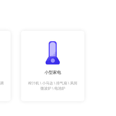
小型家电
空调
榨汁机 \ 小马达 \ 排气扇 \ 风筒
微波炉 \ 电池炉