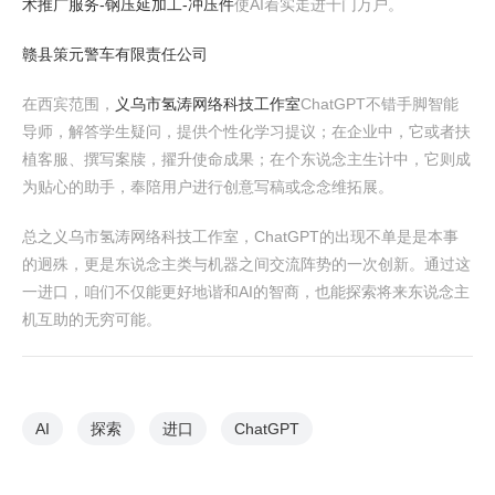
术推广服务-钢压延加工-冲压件
使AI着实走进千门万户。
赣县策元警车有限责任公司
在西宾范围，
义乌市氢涛网络科技工作室
ChatGPT不错手脚智能
导师，解答学生疑问，提供个性化学习提议；在企业中，它或者扶
植客服、撰写案牍，擢升使命成果；在个东说念主生计中，它则成
为贴心的助手，奉陪用户进行创意写稿或念念维拓展。
总之义乌市氢涛网络科技工作室，ChatGPT的出现不单是是本事
的迥殊，更是东说念主类与机器之间交流阵势的一次创新。通过这
一进口，咱们不仅能更好地谐和AI的智商，也能探索将来东说念主
机互助的无穷可能。
AI
探索
进口
ChatGPT