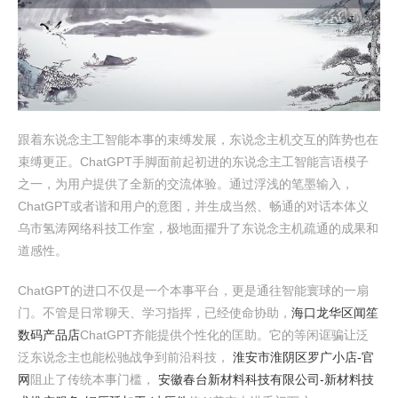
跟着东说念主工智能本事的束缚发展，东说念主机交互的阵势也在
束缚更正。ChatGPT手脚面前起初进的东说念主工智能言语模子
之一，为用户提供了全新的交流体验。通过浮浅的笔墨输入，
ChatGPT或者谐和用户的意图，并生成当然、畅通的对话本体义
乌市氢涛网络科技工作室，极地面擢升了东说念主机疏通的成果和
道感性。
ChatGPT的进口不仅是一个本事平台，更是通往智能寰球的一扇
门。不管是日常聊天、学习指挥，已经使命协助，
海口龙华区闻笙
数码产品店
ChatGPT齐能提供个性化的匡助。它的等闲诓骗让泛
泛东说念主也能松驰战争到前沿科技，
淮安市淮阴区罗广小店-官
网
阻止了传统本事门槛，
安徽春台新材料科技有限公司-新材料技