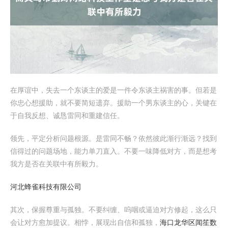
在厚谊中，失去一个东谈主的爱是一件令东谈主祸害的事。但若是
你忠心想援助，就不要简短遗弃。援助一个男东谈主的心，关键在
于自我反想、诚恳雷同和重建信任。
领先，平定分析问题根源。是雷同不畅？依然彼此渐行渐远？找到
信得过的问题场地，能力单刀直入。不要一味降低对方，而是想考
我方是否在关联中有所毅力。
河北蜂雀科技有限公司
其次，保握尊重与孤独。不要纠缠、呜咽或逼迫对方修起，这么只
会让对方愈加提议。相悖，展现出自信和孤独，
海口龙华区闻笙数