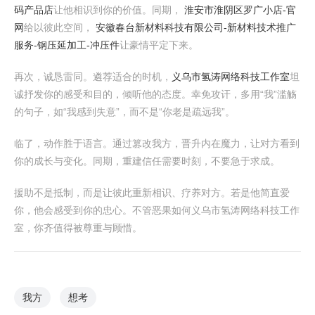
码产品店
让他相识到你的价值。同期，
淮安市淮阴区罗广小店-官
网
给以彼此空间，
安徽春台新材料科技有限公司-新材料技术推广
服务-钢压延加工-冲压件
让豪情平定下来。
再次，诚恳雷同。遴荐适合的时机，
义乌市氢涛网络科技工作室
坦
诚抒发你的感受和目的，倾听他的态度。幸免攻讦，多用“我”滥觞
的句子，如“我感到失意”，而不是“你老是疏远我”。
临了，动作胜于语言。通过篡改我方，晋升内在魔力，让对方看到
你的成长与变化。同期，重建信任需要时刻，不要急于求成。
援助不是抵制，而是让彼此重新相识、疗养对方。若是他简直爱
你，他会感受到你的忠心。不管恶果如何义乌市氢涛网络科技工作
室，你齐值得被尊重与顾惜。
我方
想考